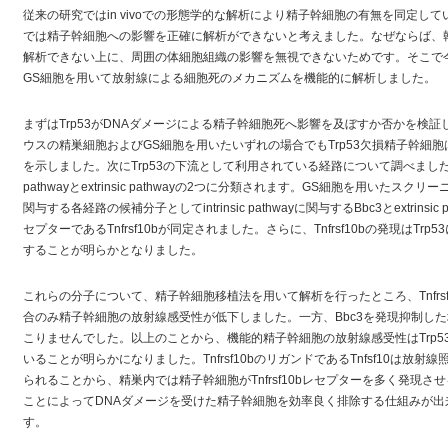
従来の研究ではin vivoでの形態学的な解析により精子幹細胞の有無を同定し
では精子幹細胞への影響を正確に解析ができないと考えました。なぜならば、
解析できない上に、周囲の体細胞組織の影響を無視できないためです。そこで
GS細胞を用いて放射線による細胞死のメカニズムを機能的に解析しました。
まずはTrp53がDNAダメージによる精子幹細胞死へ影響を及ぼすか否かを検証し
ウスの精巣細胞およびGS細胞を用いたいずれの場合でもTrp53欠損精子幹細
を示しました。次にTrp53の下流として利用されている経路について調べました。細
pathwayとextrinsic pathwayの2つに分類されます。GS細胞を用いた
関与する各経路の候補分子としてintrinsic pathwayに関与するBbc3とextrinsic
セプターであるTnfrsf10bが同定されました。さらに、Tnfrsf10bの発現はTrp5
することが明らかとなりました。
これらの分子について、精子幹細胞移植法を用いて解析を行ったところ、Tnfrsf10
合のみ精子幹細胞の放射線感受性が低下しました。一方、Bbc3を発現抑制し
こりませんでした。以上のことから、機能的精子幹細胞の放射線感受性はTrp53-Trp5
いることが明らかになりました。Tnfrsf10bのリガンドであるTnfsf10は
られることから、精巣内では精子幹細胞がTnfrsf10bレセプターを多く発現
ことによってDNAダメージを受けた精子幹細胞を効率良く排除する仕組みが
す。