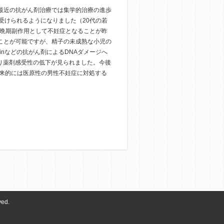
最近の抗がん剤治療では集学的治療の進歩
受けられるようになりました（20代の若
の晩期副作用として不妊症となることが昨
ことが可能ですが、精子の未成熟な小児の
tinなどの抗がん剤によるDNAダメージへ
制により薬剤感受性の低下が見られました。今後
れれば、将来的には医原性の男性不妊症に対処する
ed.