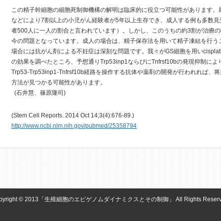
この精子幹細胞の細胞死制御機構の解明は臨床的に役立つ可能性があります。
などにより7割以上の小児がん経験者が5年以上生存でき、成人する例も多数見
者500人に一人の割合と言われています）。しかし、このうちの約3割が治療
今の問題となっています。成人の場合は、精子保存法を用いて精子凍結を行う
場合には抗がん剤による不妊症は深刻な問題です。我々がGS細胞を用いcispla
の効果を調べたところ、予想通りTrp53inp1ならびにTnfrsf10bの発現抑
Trp53-Trp53inp1-Tnfrsf10b経路を操作する抗体や薬剤の開発が行わ
方法が見つかる可能性があります。
(石井慧、篠原隆司)
(Stem Cell Reports. 2014 Oct 14;3(4):676-89.)
http://www.ncbi.nlm.nih.gov/pubmed/25358794
pyright © 2013「生殖細胞のエピゲノムダイナミクスとその制御」 All Rights Reserv