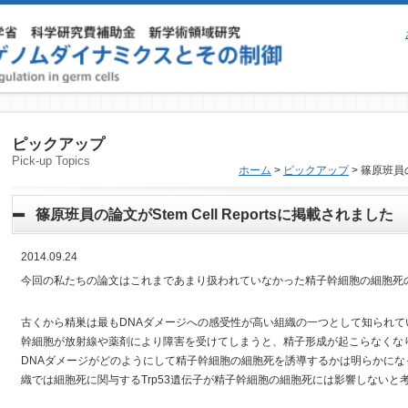
ピックアップ
Pick-up Topics
ホーム
>
ピックアップ
> 篠原班員の
篠原班員の論文がStem Cell Reportsに掲載されました
2014.09.24
今回の私たちの論文はこれまであまり扱われていなかった精子幹細胞の細胞死
古くから精巣は最もDNAダメージへの感受性が高い組織の一つとして知られ
幹細胞が放射線や薬剤により障害を受けてしまうと、精子形成が起こらなくな
DNAダメージがどのようにして精子幹細胞の細胞死を誘導するかは明らかに
織では細胞死に関与するTrp53遺伝子が精子幹細胞の細胞死には影響しないと