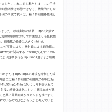
ていました。これに対し私たちは、この手法
幹細胞活性は形態ではなく、機能的にしか
今回の研究で我々は、精子幹細胞移植法と
ました。移植実験の結果、Trp53欠損マ
胞は放射線照射に対して野生型よりも抵抗性
胞死の経路は大きくintrinsic
スクリーニング実験により、放射線による細胞死に
 pathwayに関与するTnfsf10ならびにこのレ
3により誘導されるTrp53inp1遺伝子が制御
bまたはTrp53inp1の発現を抑制した場
た場合には精子幹細胞の細胞死の抑制は起
3inp1-Tnfrsf10bにより制御されて
放射線照射後の精巣体細胞において発現亢進が見
させると共に周囲組織がリガンドを放出する
出来ているのではなかろうかと考えていま