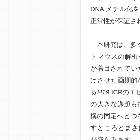
DNA メチル
正常性が保証さ
本研究は、多く
トマウスの解析
が着目されてい
けさせた画期的
る
H19
ICRの
の大きな課題も
構の同定へとつ
すところとまさ
が膨らみます。