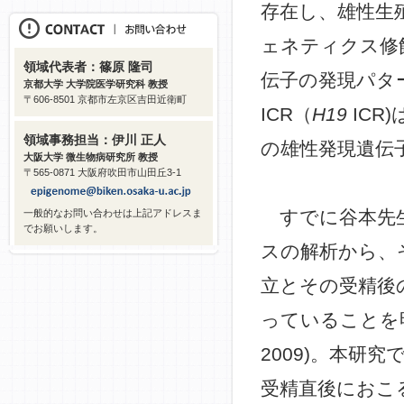
存在し、雄性生
ェネティクス修
領域代表者：篠原 隆司
伝子の発現パタ
京都大学 大学院医学研究科 教授
〒606-8501 京都市左京区吉田近衛町
ICR（
H19
ICR
領域事務担当：伊川 正人
の雄性発現遺伝
大阪大学 微生物病研究所 教授
〒565-0871 大阪府吹田市山田丘3-1
すでに谷本先
一般的なお問い合わせは上記アドレスま
でお願いします。
スの解析から、
立とその受精後
っていることを明らかに
2009)。本研
受精直後におこる