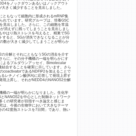
においてNEDD4をノックダウンあるいはノックアウト
数が大きく減少することを見出しました。
ともなって細胞内に形成されるmRNP集
と考えられています。研究グループは、培養GSC
ことを見出しました。さらに、この細胞を常温
SGが消えずに残ってしまうことを見出しまし
でもやはり熱ストレスを与えると、精巣でSG
ウトすると、SGが消失できなくなることが分
Cの数が大きく減少してしまうことが明らか
2の分解とそれにともなうSGの消去を介す
さらに、その分子機構の一端を明らかにす
プルダウンアッセイ、Bimolecular
ANOS2が直接結合することを確実に示しています。さら
activatorであるNDFIP2を加えることで
るレチノイン酸(RA)に応答して発現上昇す
現上昇し、それがNEDD4のNANOS2分解
。
機構の一端が明らかになりました。生化学
とNANOS2を中心とした制御ネットワーク
多くの研究者が目指すべき論文と感じま
究は、今後の生物学において大きなテーマ
分の42度熱ストレスを7日間」であり、熱い