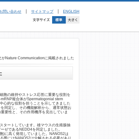
お問い合わせ
サイトマップ
ENGLISH
Nature Communicationに掲載されました
た
ク質複合体)は、幹細胞の維持やストレス応答に重要な役割を
体がSpermatogonial stem
」の中心的な役割を担うことを示してきました
合体の制御因子を同定し、その機能解析から、通常状態お
ムの重要性と、その作用機序を見出していま
らスタートしています。雄マウスの生殖腺抽
ーゼであるNEDD4を同定しました。
 精子前駆細胞)に高く発現していました。NANOS2は
る際にはNANOS2は分解される必要があり