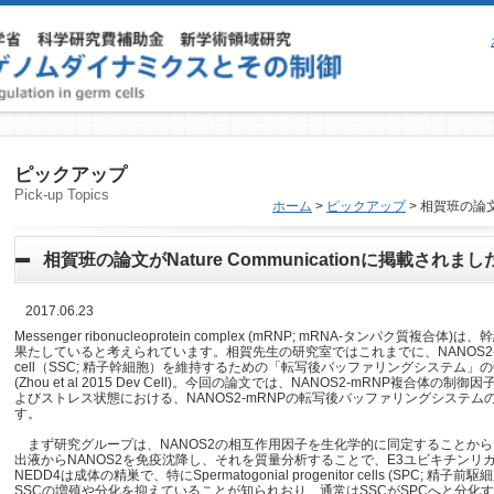
ピックアップ
Pick-up Topics
ホーム
>
ピックアップ
> 相賀班の論文が
相賀班の論文がNature Communicationに掲載されまし
2017.06.23
Messenger ribonucleoprotein complex (mRNP; mRNA-タンパ
果たしていると考えられています。相賀先生の研究室ではこれまでに、NANOS2-mRNP複合
cell（SSC; 精子幹細胞）を維持するための「転写後バッファリングシステム
(Zhou et al 2015 Dev Cell)。今回の論文では、NANOS2-mRNP複
よびストレス状態における、NANOS2-mRNPの転写後バッファリングシステ
す。
まず研究グループは、NANOS2の相互作用因子を生化学的に同定することか
出液からNANOS2を免疫沈降し、それを質量分析することで、E3ユビキチンリガ
NEDD4は成体の精巣で、特にSpermatogonial progenitor cells (SPC;
SSCの増殖や分化を抑えていることが知られおり、通常はSSCがSPCへと分化す