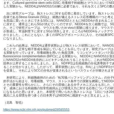
ます。Cultured germline stem cells (GSC; 培養精子幹細胞)とマウス
した実験から、NEDD4はNANOS2の分解に必要であり、それを欠くとSPCの
次に研究グループは、熱ストレスに対する応答に着目しています。熱ストレスに
合体であるStress Granule (SG)は、細胞が備えるストレス応答機構の一つ
を高温に置いたときにできるSGには、NANOS2とともにNEDD4が含まれる
に戻すと、通常はこれらSGが消えていくのですが、NEDD4を欠く細胞では、
た。そこで研究グループは、マウスを用いたin vivoの実験に移ります。マウス
が形成し、常温飼育下に戻すとSGが消失します。ところがNEDD4をノックア
かりました。これにともない、多くのSPCがアポトーシスに入り、その結果SP
になりました。
これらの結果は、NEDD4は通常状態および熱ストレス状態において、NANOS
ることで、正常な精子形成を保証していることを示しています。研究グループは
る実験を行っています。培養細胞を用いた免疫沈降、リコンビナントタンパク質による
fluorescence complementation (BiFC)による実験から、NEDD4とN
にNANOS2がNEDD4依存的にユビキチン化されうることを示し、これがNEDD4のco
効率が上昇することを示しました。また、NDFIP2は生殖細胞の分化誘導因子であ
ることが分かりました。したがって、通常状態においては、RAによりNDFIP2が発
を促進し、それによりSCCの分化が促進されるというパスウェイが示唆されます
本研究により、幹細胞維持のための「転写後バッファリングシステム」の分子
的手法から始まり、培養細胞、マウス、ストレス条件での実験を網羅してNEDD4
とその重要性を明らかにし、さらにその背後にある分子メカニズムをも示した、
す。成体における幹細胞の恒常性維持および環境入力に対する応答についての研
になるものと思います。また、本研究で用いられた熱ストレスは「1日につき20
風呂に入る習慣を持つ多くの日本男子はNEDD4に感謝すべきと言えましょう。
（北島 智也）
https://www.ncbi.nlm.nih.gov/pubmed/28585553