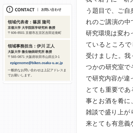
う題目で、ご自
れのご講演の中
領域代表者：篠原 隆司
京都大学 大学院医学研究科 教授
研究環境は変わ
〒606-8501 京都市左京区吉田近衛町
ているところで
領域事務担当：伊川 正人
大阪大学 微生物病研究所 教授
受けました。我
〒565-0871 大阪府吹田市山田丘3-1
つかの研究室で
一般的なお問い合わせは上記アドレスま
でお願いします。
で研究内容が違
とても重要であ
事とお酒を肴に
雑談で盛り上が
来とても有意義