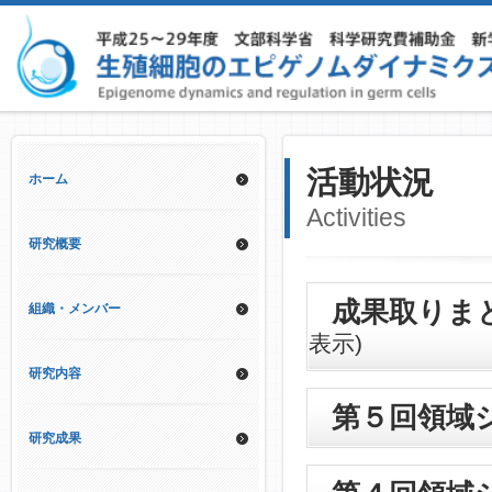
活動状況
ホーム
Activities
研究概要
成果取りま
組織・メンバー
表示)
研究内容
第５回領域
研究成果