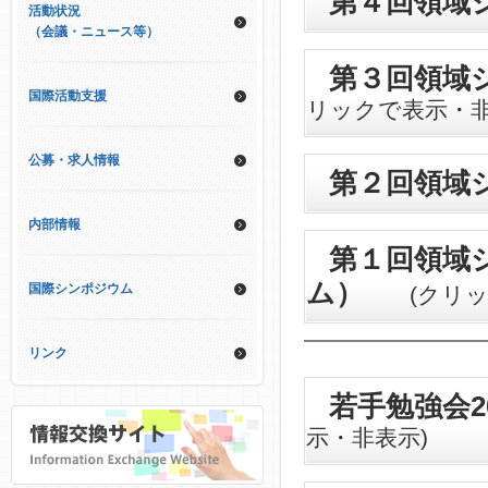
第４回領域
活動状況
（会議・ニュース等）
第３回領域
国際活動支援
リックで表示・非
公募・求人情報
第２回領域
内部情報
第１回領域
ム）
国際シンポジウム
(クリック
リンク
若手勉強会2
示・非表示)