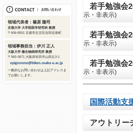
若手勉強会2
示・非表示)
領域代表者：篠原 隆司
京都大学 大学院医学研究科 教授
若手勉強会2
〒606-8501 京都市左京区吉田近衛町
示・非表示)
領域事務担当：伊川 正人
大阪大学 微生物病研究所 教授
〒565-0871 大阪府吹田市山田丘3-1
若手勉強会2
示・非表示)
一般的なお問い合わせは上記アドレスま
でお願いします。
国際活動支
アウトリー